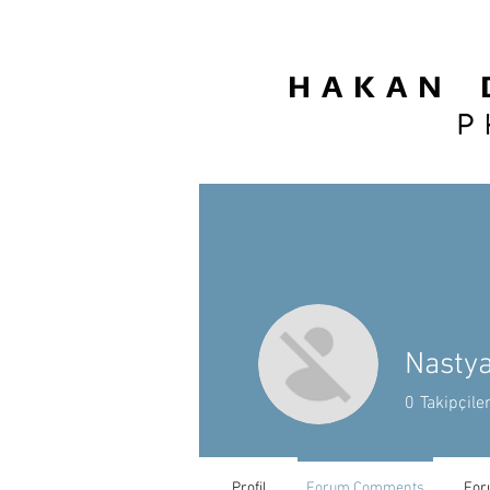
H A K A N D
P 
Nastya
0
Takipçile
Profil
Forum Comments
For