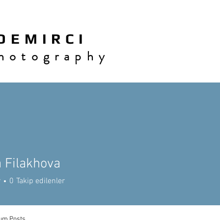
 E M I R C I
h o t o g r a p h y
 Filakhova
r
0
Takip edilenler
um Posts