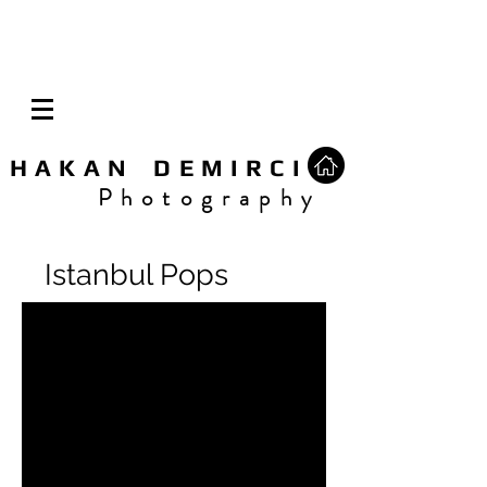
H A K A N D E M I R C I
P h o t o g r a p h y
Istanbul Pops