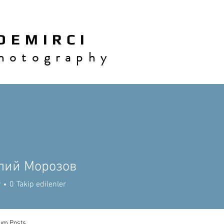
 E M I R C I
h o t o g r a p h y
лий Морозов
r
0
Takip edilenler
um Posts