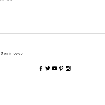
0
en iyi cevap