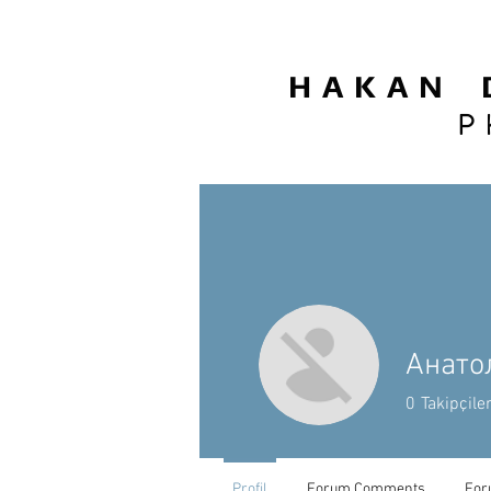
H A K A N D
P 
Анато
0
Takipçile
Profil
Forum Comments
For