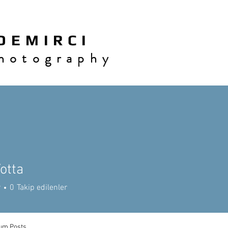
 E M I R C I
h o t o g r a p h y
Votta
r
0
Takip edilenler
um Posts