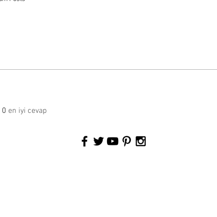
0
en iyi cevap