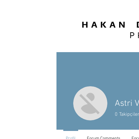
H A K A N D
P 
Astri 
0
Takipçile
Profil
Forum Comments
For